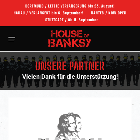
Skip
DORTMUND / LETZTE VERLÄNGERUNG bis 23. August!
to
HANAU / VERLÄNGERT bis 6. September!
NANTES / NOW OPEN
main
STUTTGART / Ab 11. September
content
Menu
UNSERE PARTNER
Vielen Dank für die Unterstützung!