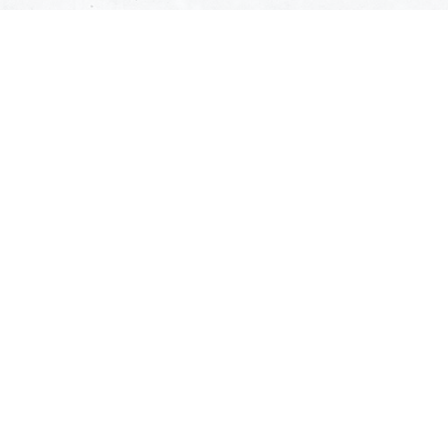
©
2026
COFO Exhibitions GmbH & Co.KG
Impressum
Datenschutz