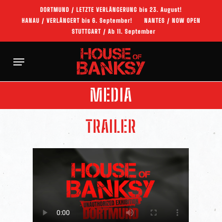
Skip
DORTMUND / LETZTE VERLÄNGERUNG bis 23. August!
to
HANAU / VERLÄNGERT bis 6. September!
NANTES / NOW OPEN
main
STUTTGART / Ab 11. September
content
Menu
MEDIA
TRAILER